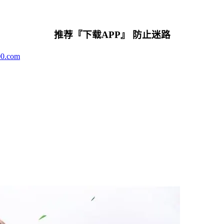
推荐『下载APP』 防止迷路
00.com